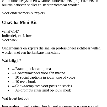
communicatiesystemen waarmee ondernemers, projectleiders en
buurtinitiatieven sneller en sterker zichtbaar worden.
Voor ondernemers & zzp'ers
ChaCha Mini Kit
vanaf €147
Indicatief, excl. btw
Voor wie?
Ondernemers en zzp'ers die snel en professioneel zichtbaar willen
worden met een herkenbare merkstem.
Wat krijg je?
→
Brand quickscan op maat
→
Contentkalender voor één maand
→
30 social captions in jouw tone of voice
→
10 reels-hooks
→
Canva-templates voor posts en stories
→
AI-prompts afgestemd op jouw merk
Wat levert het op?
Een professioneel content-fundament waarmee je weken vooruit