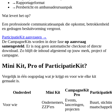
→
Rapportageformat
→
Persbericht en ambassadeursaanpak
Wat levert het op?
Een professionele communicatieaanpak die opkomst, betrokkenheid
en gedragen besluitvorming vergroot.
ParticipatieKit aanvragen
→
De CampagneKits worden in deze fase
op aanvraag
samengesteld
. Er is nog geen automatische checkout of directe
download. Zo blijft de inhoud afgestemd op jouw merk, project of
campagne.
Mini Kit, Pro of ParticipatieKit?
Vergelijk in één oogopslag wat je krijgt en voor wie elke kit
gemaakt is.
CampagneKit
Onderdeel
Mini Kit
ParticipatieK
Pro
Events,
Ondernemers,
Buurt, stichti
Voor wie
lanceringen,
ZZP'ers
maatschappeli
projecten