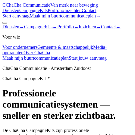
C
ChaCha
Communicatie
Van merk naar beweging
Diensten
CampagneKits
Portfolio
Inzichten
Contact
Start aanvraag
Maak mijn buurtcommunicatieplan
→
Diensten
→
CampagneKits
→
Portfolio
→
Inzichten
→
Contact
→
Voor wie
Voor ondernemers
Gemeente & maatschappelijk
Media-
opdrachten
Over ChaCha
Maak mijn buurtcommunicatieplan
Start jouw aanvraag
ChaCha Communicatie · Amsterdam Zuidoost
ChaCha CampagneKit™
Professionele
communicatiesystemen —
sneller en sterker zichtbaar.
De ChaCha CampagneKits zijn professionele