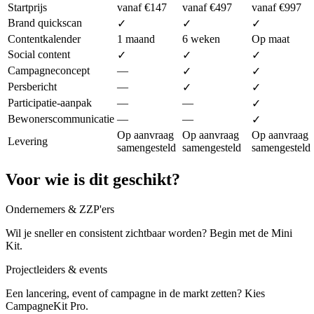
Startprijs
vanaf €147
vanaf €497
vanaf €997
Brand quickscan
✓
✓
✓
Contentkalender
1 maand
6 weken
Op maat
Social content
✓
✓
✓
Campagneconcept
—
✓
✓
Persbericht
—
✓
✓
Participatie-aanpak
—
—
✓
Bewonerscommunicatie
—
—
✓
Op aanvraag
Op aanvraag
Op aanvraag
Levering
samengesteld
samengesteld
samengesteld
Voor wie is dit geschikt?
Ondernemers & ZZP'ers
Wil je sneller en consistent zichtbaar worden? Begin met de Mini
Kit.
Projectleiders & events
Een lancering, event of campagne in de markt zetten? Kies
CampagneKit Pro.