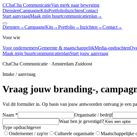
C
ChaCha
Communicatie
Van merk naar beweging
Diensten
CampagneKits
Portfolio
Inzichten
Contact
Start aanvraag
Maak mijn buurtcommunicatieplan
→
Diensten
→
CampagneKits
→
Portfolio
→
Inzichten
→
Contact
→
Voor wie
Voor ondernemers
Gemeente & maatschappelijk
Media-opdrachten
Ove
Maak mijn buurtcommunicatieplan
Start jouw aanvraag
ChaCha Communicatie · Amsterdam Zuidoost
Intake / aanvraag
Vraag jouw branding-, campagn
Vul dit formulier in. Op basis van jouw antwoorden ontvang je een pa
Naam *
Organisatie / bedrijf
Waar ben je gevestigd?
Type opdrachtgever
Ondernemer / zzp'er
Culturele organisatie
Maatschappelijke o