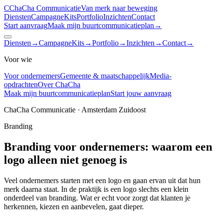
C
ChaCha
Communicatie
Van merk naar beweging
Diensten
CampagneKits
Portfolio
Inzichten
Contact
Start aanvraag
Maak mijn buurtcommunicatieplan
→
Diensten
→
CampagneKits
→
Portfolio
→
Inzichten
→
Contact
→
Voor wie
Voor ondernemers
Gemeente & maatschappelijk
Media-
opdrachten
Over ChaCha
Maak mijn buurtcommunicatieplan
Start jouw aanvraag
ChaCha Communicatie · Amsterdam Zuidoost
Branding
Branding voor ondernemers: waarom een
logo alleen niet genoeg is
Veel ondernemers starten met een logo en gaan ervan uit dat hun
merk daarna staat. In de praktijk is een logo slechts een klein
onderdeel van branding. Wat er echt voor zorgt dat klanten je
herkennen, kiezen en aanbevelen, gaat dieper.