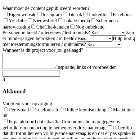
Waar moet de content gepubliceerd worden?
Eigen website
Instagram
TikTok
LinkedIn
Facebook
YouTube
Nieuwsbrief
Lokale media
Schermen /
narrowcasting
ChaCha-kanalen
Nog onbekend
Personen in beeld / interviews / testimonials?
Zijn
er minderjarigen betrokken / in beeld?
Hulp nodig
met toestemmingsformulieren / quitclaims?
Wanneer is dit project voor jou geslaagd?
Inspiratie, links of voorbeelden
8
Akkoord
Voorkeur voor opvolging
Per e-mail
Telefonisch
Online kennismaking
Maakt niet
uit
Ik ga akkoord dat ChaCha Communicatie mijn gegevens
gebruikt om contact op te nemen over deze aanvraag.
Ik begrijp
dat dit formulier een vrijblijvende aanvraag is en dat er pas sprake is
van een opdracht na akkoord op offerte, planning en voorwaarden.