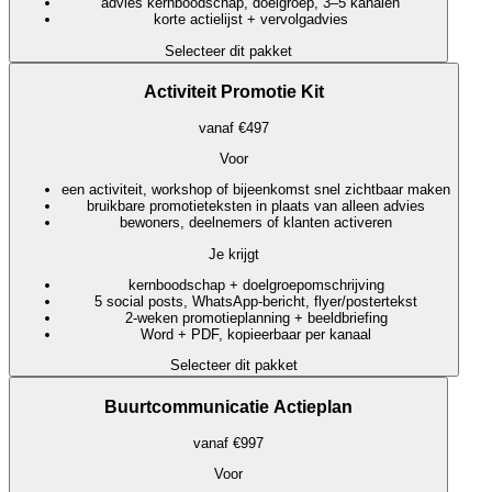
advies kernboodschap, doelgroep, 3–5 kanalen
korte actielijst + vervolgadvies
Selecteer dit pakket
Activiteit Promotie Kit
vanaf €497
Voor
een activiteit, workshop of bijeenkomst snel zichtbaar maken
bruikbare promotieteksten in plaats van alleen advies
bewoners, deelnemers of klanten activeren
Je krijgt
kernboodschap + doelgroepomschrijving
5 social posts, WhatsApp-bericht, flyer/postertekst
2-weken promotieplanning + beeldbriefing
Word + PDF, kopieerbaar per kanaal
Selecteer dit pakket
Buurtcommunicatie Actieplan
vanaf €997
Voor