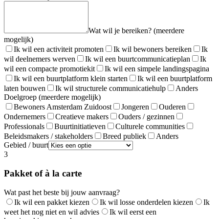
Wat wil je bereiken? (meerdere
mogelijk)
Ik wil een activiteit promoten
Ik wil bewoners bereiken
Ik
wil deelnemers werven
Ik wil een buurtcommunicatieplan
Ik
wil een compacte promotiekit
Ik wil een simpele landingspagina
Ik wil een buurtplatform klein starten
Ik wil een buurtplatform
laten bouwen
Ik wil structurele communicatiehulp
Anders
Doelgroep (meerdere mogelijk)
Bewoners Amsterdam Zuidoost
Jongeren
Ouderen
Ondernemers
Creatieve makers
Ouders / gezinnen
Professionals
Buurtinitiatieven
Culturele communities
Beleidsmakers / stakeholders
Breed publiek
Anders
Gebied / buurt
3
Pakket of à la carte
Wat past het beste bij jouw aanvraag?
Ik wil een pakket kiezen
Ik wil losse onderdelen kiezen
Ik
weet het nog niet en wil advies
Ik wil eerst een