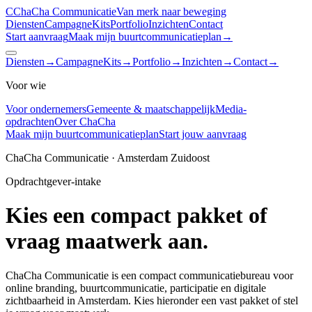
C
ChaCha
Communicatie
Van merk naar beweging
Diensten
CampagneKits
Portfolio
Inzichten
Contact
Start aanvraag
Maak mijn buurtcommunicatieplan
→
Diensten
→
CampagneKits
→
Portfolio
→
Inzichten
→
Contact
→
Voor wie
Voor ondernemers
Gemeente & maatschappelijk
Media-
opdrachten
Over ChaCha
Maak mijn buurtcommunicatieplan
Start jouw aanvraag
ChaCha Communicatie · Amsterdam Zuidoost
Opdrachtgever-intake
Kies een compact pakket of
vraag maatwerk aan.
ChaCha Communicatie is een compact communicatiebureau voor
online branding, buurtcommunicatie, participatie en digitale
zichtbaarheid in Amsterdam. Kies hieronder een vast pakket of stel