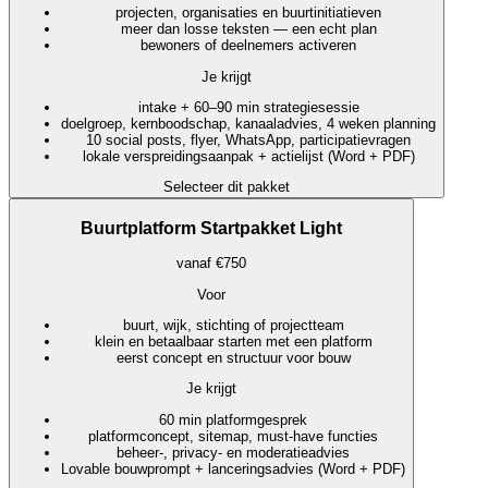
projecten, organisaties en buurtinitiatieven
meer dan losse teksten — een echt plan
bewoners of deelnemers activeren
Je krijgt
intake + 60–90 min strategiesessie
doelgroep, kernboodschap, kanaaladvies, 4 weken planning
10 social posts, flyer, WhatsApp, participatievragen
lokale verspreidingsaanpak + actielijst (Word + PDF)
Selecteer dit pakket
Buurtplatform Startpakket Light
vanaf €750
Voor
buurt, wijk, stichting of projectteam
klein en betaalbaar starten met een platform
eerst concept en structuur voor bouw
Je krijgt
60 min platformgesprek
platformconcept, sitemap, must-have functies
beheer-, privacy- en moderatieadvies
Lovable bouwprompt + lanceringsadvies (Word + PDF)