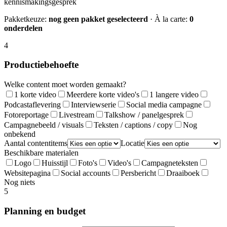
kennismakingsgesprek
Pakketkeuze:
nog geen pakket geselecteerd
· À la carte:
0
onderdelen
4
Productiebehoefte
Welke content moet worden gemaakt?
1 korte video
Meerdere korte video's
1 langere video
Podcastaflevering
Interviewserie
Social media campagne
Fotoreportage
Livestream
Talkshow / panelgesprek
Campagnebeeld / visuals
Teksten / captions / copy
Nog
onbekend
Aantal contentitems
Locatie
Beschikbare materialen
Logo
Huisstijl
Foto's
Video's
Campagneteksten
Websitepagina
Social accounts
Persbericht
Draaiboek
Nog niets
5
Planning en budget