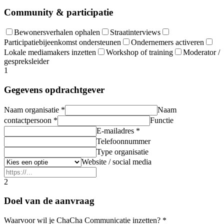
Community & participatie
Bewonersverhalen ophalen
Straatinterviews
Participatiebijeenkomst ondersteunen
Ondernemers activeren
Lokale mediamakers inzetten
Workshop of training
Moderator /
gespreksleider
1
Gegevens opdrachtgever
Naam organisatie *
Naam
contactpersoon *
Functie
E-mailadres *
Telefoonnummer
Type organisatie
Website / social media
2
Doel van de aanvraag
Waarvoor wil je ChaCha Communicatie inzetten? *